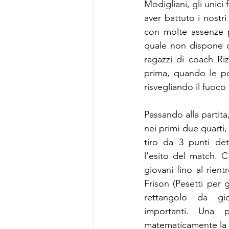
Modigliani, gli unici
aver battuto i nostri
con molte assenze pe
quale non dispone di 
ragazzi di coach Ri
prima, quando le pol
risvegliando il fuoco
Passando alla partita,
nei primi due quarti,
tiro da 3 punti de
l'esito del match. C'
giovani fino al rien
Frison (Pesetti per g
rettangolo da gio
importanti. Una p
matematicamente la qu