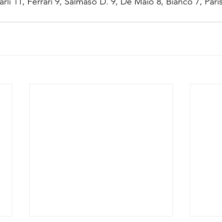
arli 11, Ferrari 9, Salmaso D. 9, De Maio 8, Bianco 7, Pari