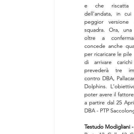
e che riscatta l
dell'andata, in cui
peggior versione s
squadra. Ora, una 
oltre a confermare
concede anche qual
per ricaricare le pile
di arrivare carich
prevederà tre impo
contro DBA, Pallaca
Dolphins. L'obiettiv
poter avere il fatto
a partire dal 25 Ap
DBA - PTP Saccolongo
Testudo Modigliani 