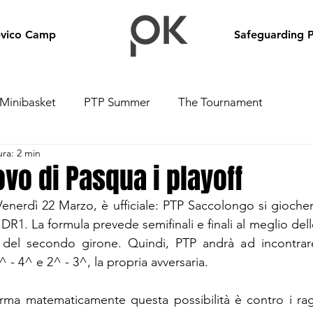
evico Camp
Safeguarding P
Minibasket
PTP Summer
The Tournament
ura: 2 min
ovo di Pasqua i playoff
enerdì 22 Marzo, è ufficiale: PTP Saccolongo si giocherà 
n DR1. La formula prevede semifinali e finali al meglio dell
e del secondo girone. Quindi, PTP andrà ad incontrar
 - 4^ e 2^ - 3^, la propria avversaria.
erma matematicamente questa possibilità è contro i rag