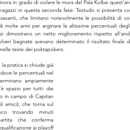
 finora in grado di violare le mura del Pala Kolbe quest'ann
 ragazzi in questa seconda fase. Testudo si presenta con
santi, che limitano notevolmente le possibilità di coa
molte armi per arginare le altissime percentuali degli os
zzi dimostrano un netto miglioramento rispetto all'and
veri bagnate avevano determinato il risultato finale di
 nelle teste dei poktapokers.
 la pratica si chiude già 
 dove le percentuali nel 
terminano ampiamente 
è spazio per tutti: dai 
tro in campo di Capitan 
li amici), che torna sul 
co trovando minuti 
artita che conferma 
alificazione ai playoff 