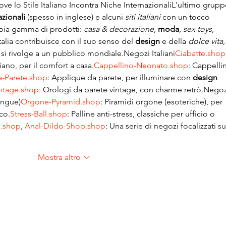
ve lo Stile Italiano Incontra Niche InternazionaliL'ultimo grupp
azionali
 (spesso in inglese) e alcuni 
siti italiani
 con un tocco 
pia gamma di prodotti: 
casa & decorazione
, 
moda
, 
sex toys
, 
Italia contribuisce con il suo senso del 
design
 e della 
dolce vita
,
si rivolge a un pubblico mondiale.Negozi 
Italiani
Ciabatte.shop
liano, per il comfort a 
casa.
Cappellino-Neonato.shop
: Cappellin
a-Parete.shop
: Applique da parete, per illuminare con 
design 
intage.shop
: Orologi da parete vintage, con charme retrò.Negoz
lingue)
Orgone-Pyramid.shop
: Piramidi orgone (esoteriche), per 
co.
Stress-Ball.shop
: Palline anti-stress, classiche per ufficio o 
s.shop
, 
Anal-Dildo-Shop.shop
: Una serie di negozi focalizzati su
Mostra altro
© 2025 Pok Ta Pok ASD