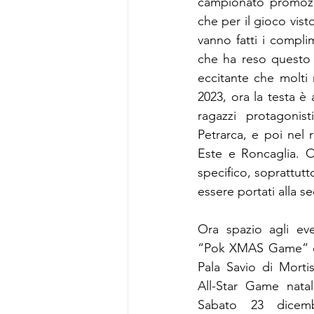
campionato promozio
che per il gioco vist
vanno fatti i compli
che ha reso questo 
eccitante che molti 
2023, ora la testa è 
ragazzi protagonist
Petrarca, e poi nel r
Este e Roncaglia. O
specifico, soprattutt
essere portati alla s
Ora spazio agli event
“Pok XMAS Game” di
Pala Savio di Mortise
All-Star Game natal
Sabato 23 dicemb