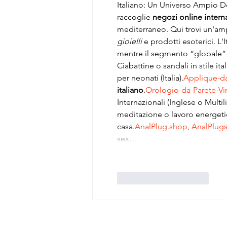
Italiano: Un Universo Ampio Do
raccoglie 
negozi online intern
mediterraneo. Qui trovi un'am
gioielli
 e prodotti esoterici. L'
mentre il segmento “globale” 
Ciabattine o sandali in stile ita
per neonati (Italia).
Applique-d
italiano
.
Orologio-da-Parete-V
Internazionali (Inglese o Multi
meditazione o lavoro 
energeti
casa.
AnalPlug.shop
, 
AnalPlug
sex…
Mi piace
Rispondi