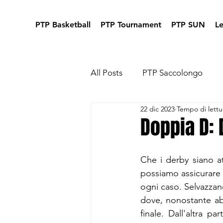
PTP Basketball
PTP Tournament
PTP SUN
L
All Posts
PTP Saccolongo
22 dic 2023
Tempo di lettu
Doppia D: 
Che i derby siano at
possiamo assicurare c
ogni caso. Selvazzano
dove, nonostante abb
finale. Dall'altra pa