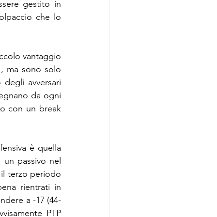
sere gestito in 
lpaccio che lo 
iccolo vantaggio 
1, ma sono solo 
degli avversari 
 segnano da ogni 
lo con un break 
ensiva è quella 
 un passivo nel 
il terzo periodo 
na rientrati in 
ndere a -17 (44-
vvisamente PTP 