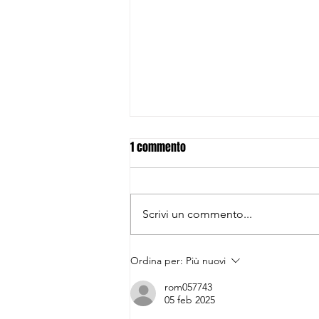
1 commento
Scrivi un commento...
Gara 1: PTP la porta a casa in
Ordina per:
Più nuovi
extremis
rom057743
05 feb 2025