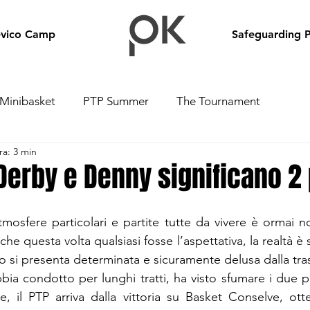
evico Camp
Safeguarding P
Minibasket
PTP Summer
The Tournament
ra: 3 min
Derby e Denny significano 2 
mosfere particolari e partite tutte da vivere è ormai no
he questa volta qualsiasi fosse l’aspettativa, la realtà è s
 si presenta determinata e sicuramente delusa dalla tras
ia condotto per lunghi tratti, ha visto sfumare i due pu
rte, il PTP arriva dalla vittoria su Basket Conselve, ot