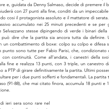
ore e, guidata da Denny Salmaso, decide di premere il b
uderà con 27 punti alla fine, conditi da un impeccabile
ndo cosi il protagonista assoluto e il mattatore di serata. 
passivo accumulato nei 25 minuti precedenti e se per g
Selvazzano stesse dipingendo di verde i binari della par
 può dire che la partita sia ancora tutta da definire. U
n un combattimento di boxe: colpo su colpo e difesa su 
o punto sono tutte per Fabio Parisi, che, condizionato da
i con continuità. Come all'andata, i canestri della svol
lla fine e realizza 13 punti, con 3 triple, un canestro d
o a PTP di girare definitivamente la partita. Ultimi posses
tare per i due punti sofferti e fondamentali. La partita
aso (91-88), che mai citato finora, accumula 18 punti e 1
zione.
i ieri sera sono rare nel 