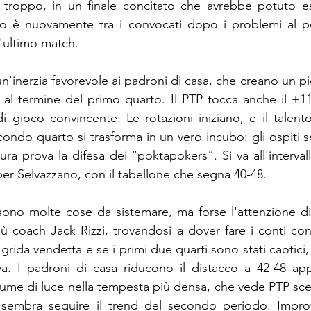
i troppo, in un finale concitato che avrebbe potuto es
o è nuovamente tra i convocati dopo i problemi al po
'ultimo match.
 un'inerzia favorevole ai padroni di casa, che creano un p
 al termine del primo quarto. Il PTP tocca anche il +1
 gioco convincente. Le rotazioni iniziano, e il talento 
secondo quarto si trasforma in un vero incubo: gli ospiti
ra prova la difesa dei “poktapokers”. Si va all'interval
per Selvazzano, con il tabellone che segna 40-48.
sono molte cose da sistemare, ma forse l'attenzione dif
 coach Jack Rizzi, trovandosi a dover fare i conti con
ida vendetta e se i primi due quarti sono stati caotici, 
a. I padroni di casa riducono il distacco a 42-48 appe
ume di luce nella tempesta più densa, che vede PTP sce
a sembra seguire il trend del secondo periodo. Impro